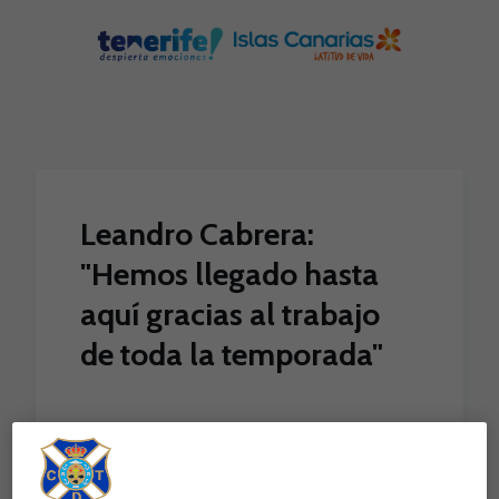
Skip to main content
Leandro Cabrera:
"Hemos llegado hasta
aquí gracias al trabajo
de toda la temporada"