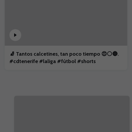
🧦 Tantos calcetines, tan poco tiempo 😍⚪🔵.
#cdtenerife #laliga #fútbol #shorts