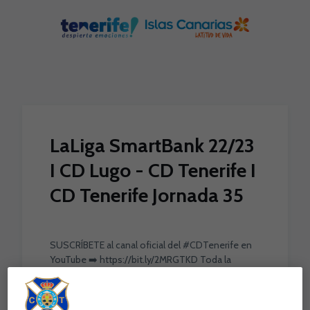
Skip to main content
LaLiga SmartBank 22/23
I CD Lugo - CD Tenerife I
CD Tenerife Jornada 35
SUSCRÍBETE al canal oficial del #CDTenerife en
YouTube ➡️ https://bit.ly/2MRGTKD Toda la
actualidad #blanquiazul en la ...