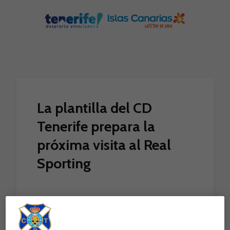
Skip to main content
La plantilla del CD
Tenerife prepara la
próxima visita al Real
Sporting