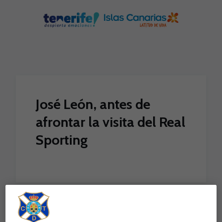
Skip to main content
José León, antes de
afrontar la visita del Real
Sporting