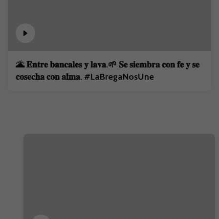
🌋 𝐄𝐧𝐭𝐫𝐞 𝐛𝐚𝐧𝐜𝐚𝐥𝐞𝐬 𝐲 𝐥𝐚𝐯𝐚.🌱 𝐒𝐞 𝐬𝐢𝐞𝐦𝐛𝐫𝐚 𝐜𝐨𝐧 𝐟𝐞 𝐲 𝐬𝐞
𝐜𝐨𝐬𝐞𝐜𝐡𝐚 𝐜𝐨𝐧 𝐚𝐥𝐦𝐚. #LaBregaNosUne