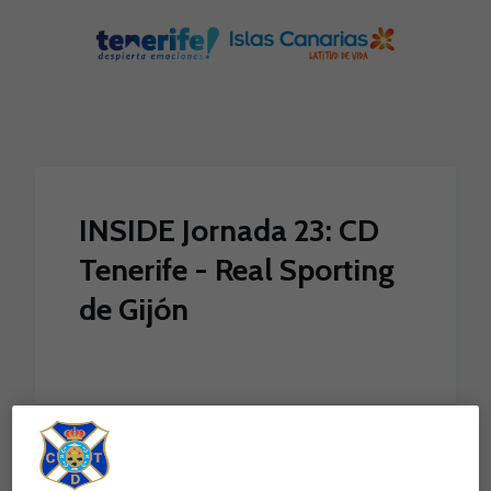
Skip to main content
INSIDE Jornada 23: CD
Tenerife - Real Sporting
de Gijón