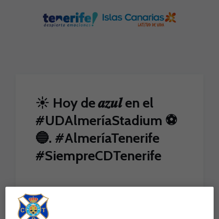
Skip to main content
☀️ Hoy de 𝒂𝒛𝒖𝒍 en el
#UDAlmeríaStadium ⚽️
🔵. #AlmeríaTenerife
#SiempreCDTenerife