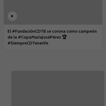
El #FundaciónCDTB se corona como campeón
de la #CopaMaríaJoséPérez 🏆
#SiempreCDTenerife