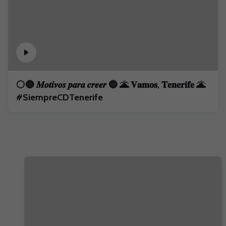
⚪🔵 𝑴𝒐𝒕𝒊𝒗𝒐𝒔 𝒑𝒂𝒓𝒂 𝒄𝒓𝒆𝒆𝒓 🔵 🌋 𝐕𝐚𝐦𝐨𝐬, 𝐓𝐞𝐧𝐞𝐫𝐢𝐟𝐞 🌋
#SiempreCDTenerife