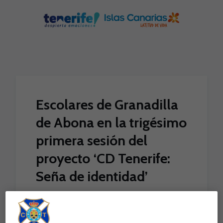
Skip to main content
Escolares de Granadilla
de Abona en la trigésimo
primera sesión del
proyecto ‘CD Tenerife:
Seña de identidad’