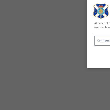
Al hacer cli
mejorar la n
Configur