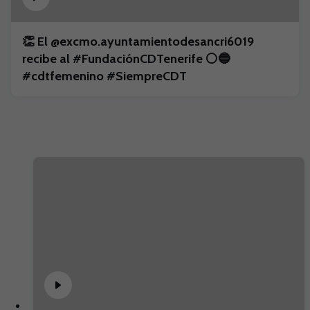
👏 El @excmo.ayuntamientodesancri6019
recibe al #FundaciónCDTenerife ⚪️🔵
#cdtfemenino #SiempreCDT