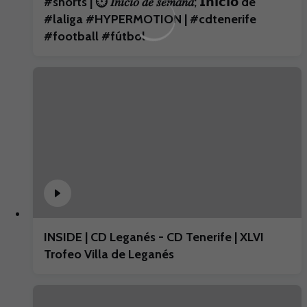
#shorts | ⏱️ 𝐼𝑛𝑖𝑐𝑖𝑜 𝑑𝑒 𝑠𝑒𝑚𝑎𝑛𝑎; 𝗜𝗻𝗶𝗰𝗶𝗼 de
#laliga #HYPERMOTION | #cdtenerife
#football #fútbol
INSIDE | CD Leganés - CD Tenerife | XLVI
Trofeo Villa de Leganés