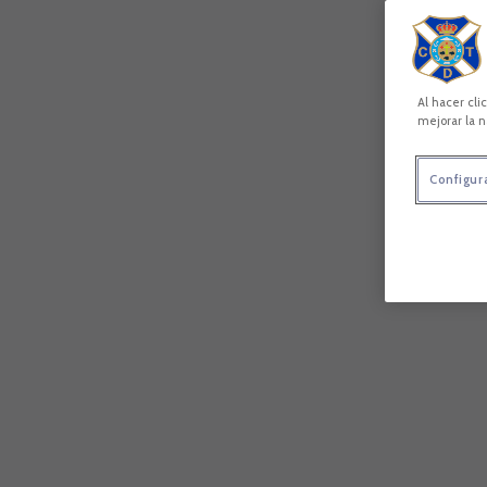
Al hacer cli
mejorar la n
Configur