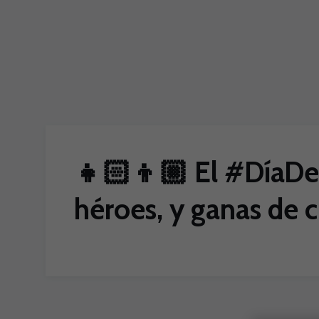
Skip to main content
👧🏻👦🏼 El #DíaDel
héroes, y ganas de c