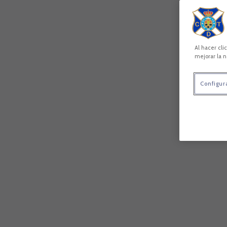
Al hacer cli
mejorar la n
Configur