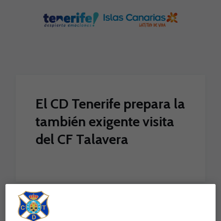
Skip to main content
El CD Tenerife prepara la
también exigente visita
del CF Talavera