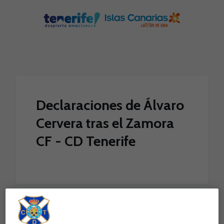
Skip to main content
Declaraciones de Álvaro
Cervera tras el Zamora
CF - CD Tenerife