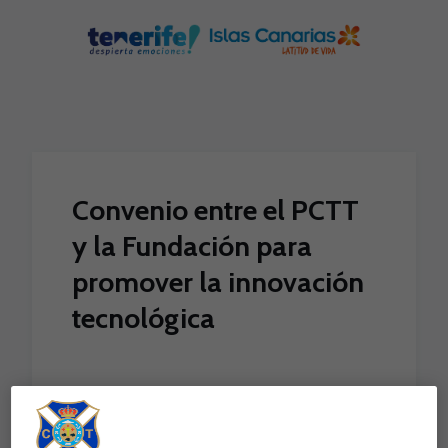
Skip to main content
Convenio entre el PCTT
y la Fundación para
promover la innovación
tecnológica