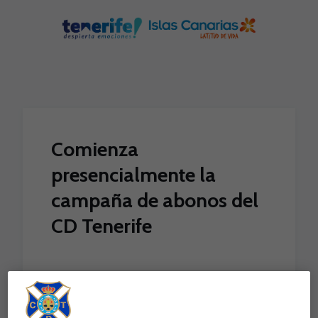
Skip to main content
Comienza
presencialmente la
campaña de abonos del
CD Tenerife