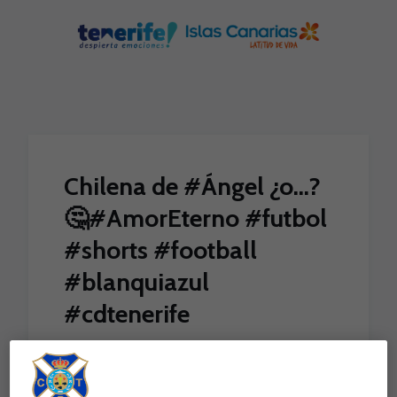
Skip to main content
Chilena de #Ángel ¿o…?
🤔#AmorEterno #futbol
#shorts #football
#blanquiazul
#cdtenerife