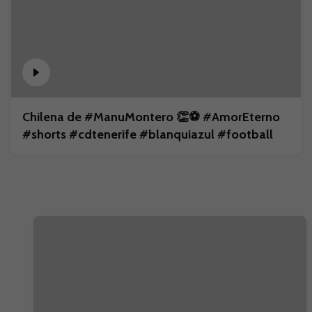
Chilena de #ManuMontero 👏⚽️ #AmorEterno
#shorts #cdtenerife #blanquiazul #football