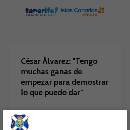
Skip to main content
César Álvarez: "Tengo
muchas ganas de
empezar para demostrar
lo que puedo dar"