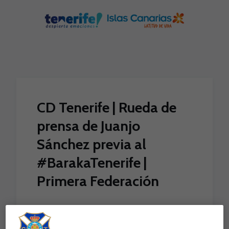
Skip to main content
CD Tenerife | Rueda de
prensa de Juanjo
Sánchez previa al
#BarakaTenerife |
Primera Federación
El centrocampista del CD Tenerife atenderá este
martes a los medios de comunicación (12:30