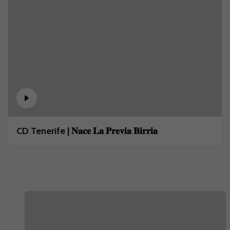
CD Tenerife | 𝐍𝐚𝐜𝐞 𝐋𝐚 𝐏𝐫𝐞𝐯𝐢𝐚 𝐁𝐢𝐫𝐫𝐢𝐚