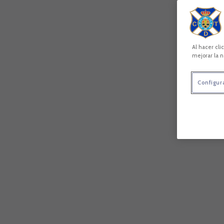
Al hacer cli
mejorar la n
Configur