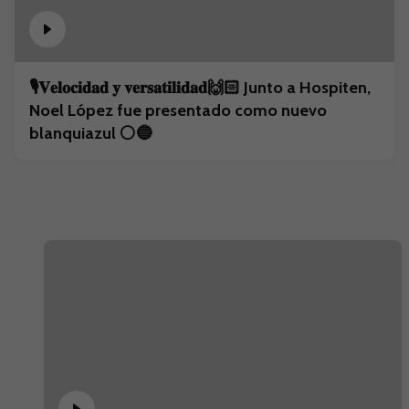
🎙️𝐕𝐞𝐥𝐨𝐜𝐢𝐝𝐚𝐝 𝐲 𝐯𝐞𝐫𝐬𝐚𝐭𝐢𝐥𝐢𝐝𝐚𝐝🙌🏻 Junto a Hospiten,
Noel López fue presentado como nuevo
blanquiazul ⚪️🔵