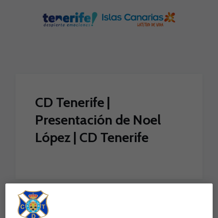
Skip to main content
CD Tenerife |
Presentación de Noel
López | CD Tenerife