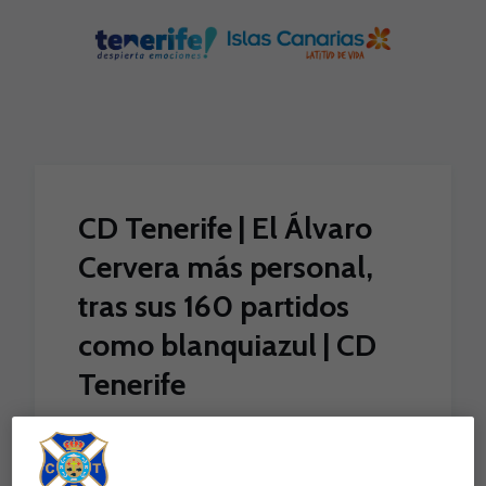
Skip to main content
CD Tenerife | El Álvaro
Cervera más personal,
tras sus 160 partidos
como blanquiazul | CD
Tenerife