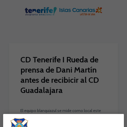
Skip to main content
CD Tenerife I Rueda de
prensa de Dani Martín
antes de recibicir al CD
Guadalajara
El equipo blanquiazul se mide como local este
sábado, 3 de enero, al CD Guadalajara, con
motivo de la jornada 22ª de la Primera Federación