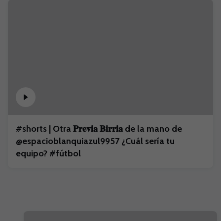
#shorts | Otra 𝐏𝐫𝐞𝐯𝐢𝐚 𝐁𝐢𝐫𝐫𝐢𝐚 de la mano de
@espacioblanquiazul9957 ¿Cuál sería tu
equipo? #fútbol