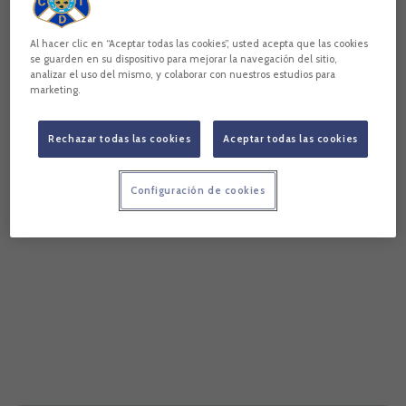
2025/2026 (Heliodoro Rodríguez López, 15:15
horas). Así, el guardameta blanquiazul co
Al hacer clic en “Aceptar todas las cookies”, usted acepta que las cookies
se guarden en su dispositivo para mejorar la navegación del sitio,
analizar el uso del mismo, y colaborar con nuestros estudios para
marketing.
Rechazar todas las cookies
Aceptar todas las cookies
Configuración de cookies