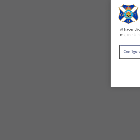
Al hacer cli
mejorar la n
Configur