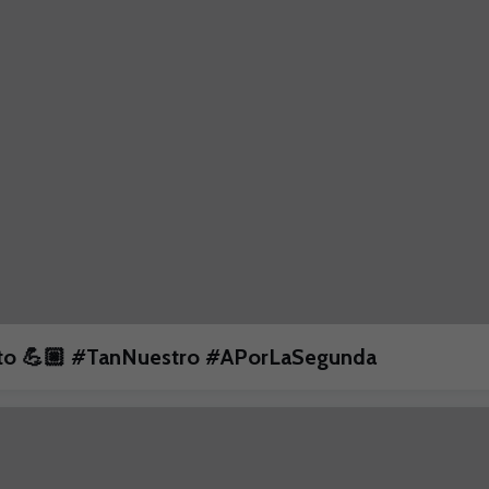
unto 💪🏼 #TanNuestro #APorLaSegunda