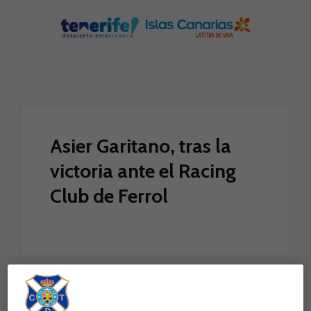
Skip to main content
Asier Garitano, tras la
victoria ante el Racing
Club de Ferrol