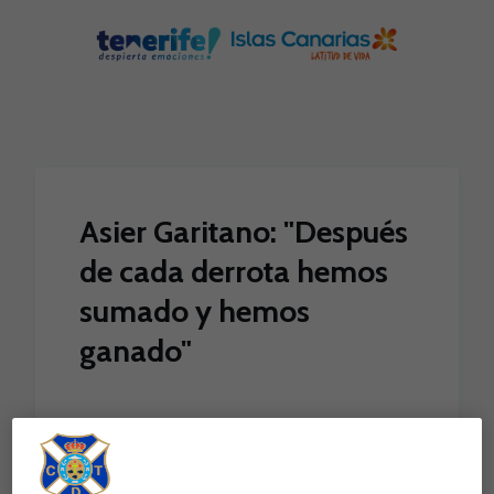
Skip to main content
Asier Garitano: "Después
de cada derrota hemos
sumado y hemos
ganado"