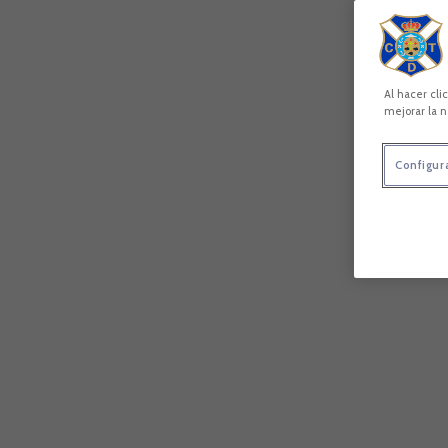
Al hacer cli
mejorar la n
Configur