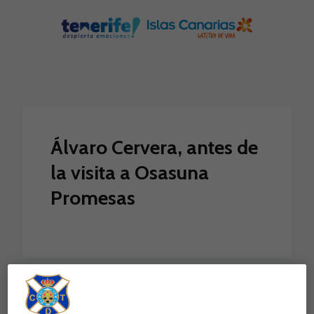
Skip to main content
Álvaro Cervera, antes de
la visita a Osasuna
Promesas