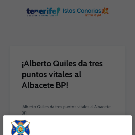
Skip to main content
¡Alberto Quiles da tres
puntos vitales al
Albacete BP!
¡Alberto Quiles da tres puntos vitales al Albacete
BP!