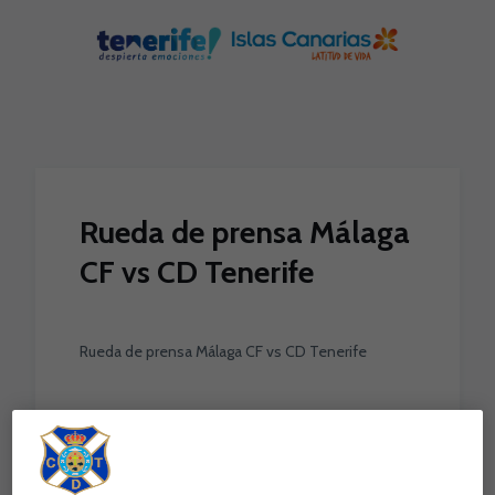
Skip to main content
Rueda de prensa Málaga
CF vs CD Tenerife
Rueda de prensa Málaga CF vs CD Tenerife