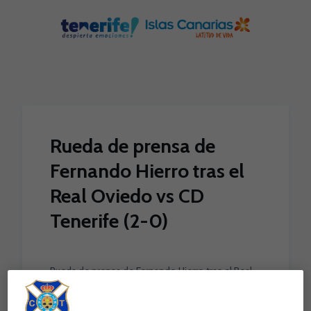
Skip to main content
Rueda de prensa de
Fernando Hierro tras el
Real Oviedo vs CD
Tenerife (2-0)
Rueda de prensa de Fernando Hierro tras el Real
Oviedo vs CD Tenerife (2-0)