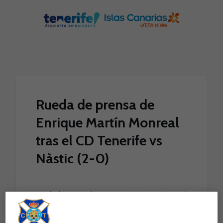
Skip to main content
Rueda de prensa de
Enrique Martín Monreal
tras el CD Tenerife vs
Nàstic (2-0)
Rueda de prensa de Enrique Martín Monreal tras el
CD Tenerife vs Nàstic (2-0)