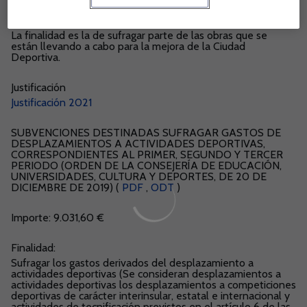
Finalidad
La finalidad es la de sufragar parte de las obras que se
están llevando a cabo para la mejora de la Ciudad
Deportiva.
Justificación
Justificación 2021
SUBVENCIONES DESTINADAS SUFRAGAR GASTOS DE
DESPLAZAMIENTOS A ACTIVIDADES DEPORTIVAS,
CORRESPONDIENTES AL PRIMER, SEGUNDO Y TERCER
PERIODO (ORDEN DE LA CONSEJERÍA DE EDUCACIÓN,
UNIVERSIDADES, CULTURA Y DEPORTES, DE 20 DE
DICIEMBRE DE 2019) (
PDF
,
ODT
)
Importe: 9.031,60 €
Finalidad:
Sufragar los gastos derivados del desplazamiento a
actividades deportivas (Se consideran desplazamientos a
actividades deportivas los desplazamientos a competiciones
deportivas de carácter interinsular, estatal e internacional y
actividades de tecnificación previstos en el artículo 6 de las