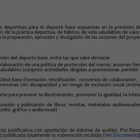
es deportivas para el deporte base expuestas en la previsión d
n de la práctica deportiva, de hábitos de vida saludables de valor
 a la preparación, ejecución y divulgación de las acciones del proye
oción del deporte base, entre las que cabe destacar:
elaboración de una política de protección del menor, acciones form
aludables (conjunto actividades dirigidas a promocionar, permitir 
tbol base (formación, tecnificación, convenios de colaboración, 
ersonas con discapacidad y en riesgo de exclusión social (entre
e para prevenir la discriminación, promover la igualdad, la toleran
oración y publicación de libros, revistas, materiales audiovisual
rito, gráfico o audiovisual)
ta justificativa con aportación de informe de auditor. Por Res
justificada totalmente la subvención recibida (
Ver Documento