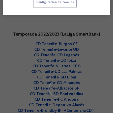
Configuración de cookies
Temporada 2022/2023
(LaLiga SmartBank)
CD Tenerife-Burgos CF
CD Tenerife-Levante UD
CD Tenerife-CD Leganés
CD Tenerife-UD Ibiza
CD Tenerife-Villarreal CF B
CD Tenerife-UD Las Palmas
CD Tenerife-SD Eibar
CD Tenerife-CD Mirandés
CD Tenerife-Albacete BP
CD Tenerife-SD Ponferradina
CD Tenerife-FC Andorra
CD Tenerife-Deportivo Alavés
CD Tenerife-Brondby IF (#CentenarioCDT)