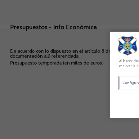
Skip to main content
Presupuestos - Info Económica
De acuerdo con lo dispuesto en el artículo 8 d) de la Ley 19
documentación allí referenciada.
Al hacer cli
Presupuesto temporada (en miles de euros):
mejorar la n
Configur