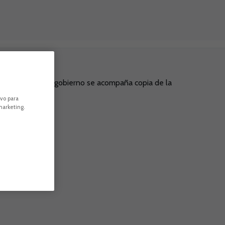
ón pública y buen gobierno se acompaña copia de la
ivo para
marketing.