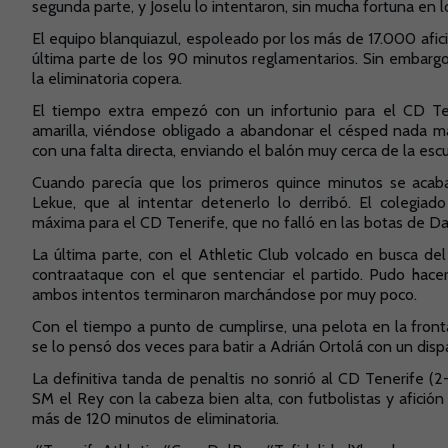
segunda parte, y Joselu lo intentaron, sin mucha fortuna en l
El equipo blanquiazul, espoleado por los más de 17.000 afic
última parte de los 90 minutos reglamentarios. Sin embargo
la eliminatoria copera.
El tiempo extra empezó con un infortunio para el CD Tene
amarilla, viéndose obligado a abandonar el césped nada más
con una falta directa, enviando el balón muy cerca de la escu
Cuando parecía que los primeros quince minutos se acab
Lekue, que al intentar detenerlo lo derribó. El colegi
máxima para el CD Tenerife, que no falló en las botas de Da
La última parte, con el Athletic Club volcado en busca de
contraataque con el que sentenciar el partido. Pudo hac
ambos intentos terminaron marchándose por muy poco.
Con el tiempo a punto de cumplirse, una pelota en la fronta
se lo pensó dos veces para batir a Adrián Ortolá con un dispa
La definitiva tanda de penaltis no sonrió al CD Tenerife (
SM el Rey con la cabeza bien alta, con futbolistas y afició
más de 120 minutos de eliminatoria.