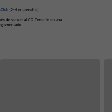
cClub
(2-4 en penaltis).
spués de vencer al CD Tenerife en una
eglamentario.