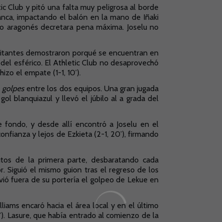
ic Club y pitó una falta muy peligrosa al borde
blanca, impactando el balón en la mano de Iñaki
tro aragonés decretara pena máxima. Joselu no
isitantes demostraron porqué se encuentran en
el esférico. El Athletic Club no desaprovechó
izo el empate (1-1, 10’).
e
golpes
entre los dos equipos. Una gran jugada
ol blanquiazul y llevó el júbilo al a grada del
e fondo, y desde allí encontró a Joselu en el
nfianza y lejos de Ezkieta (2-1, 20’), firmando
tos de la primera parte, desbaratando cada
. Siguió el mismo guion tras el regreso de los
svió fuera de su portería el golpeo de Lekue en
liams encaró hacia el área local y en el último
). Lasure, que había entrado al comienzo de la