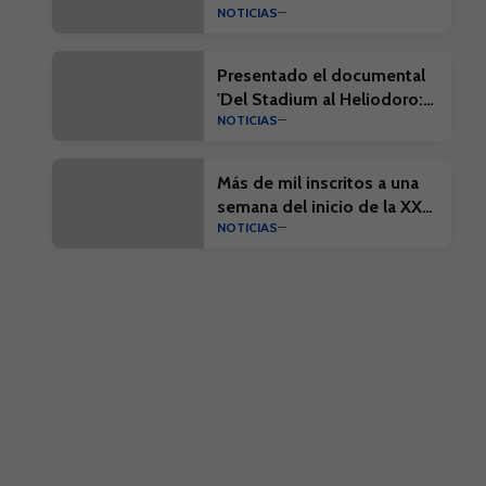
NOTICIAS
Presentado el documental
'Del Stadium al Heliodoro:
NOTICIAS
Cien años de historia'
Más de mil inscritos a una
semana del inicio de la XX
NOTICIAS
Edición del Campus Suma y
el I Campus Suma Plus