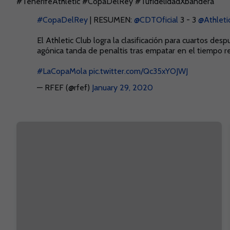
#TenerifeAthletic #CopaDelRey #TufidelidadXbandera
#CopaDelRey
| RESUMEN:
@CDTOficial
3 - 3
@Athleti
El Athletic Club logra la clasificación para cuartos de
agónica tanda de penaltis tras empatar en el tiempo r
#LaCopaMola
pic.twitter.com/Qc35xYOJWJ
— RFEF (@rfef)
January 29, 2020