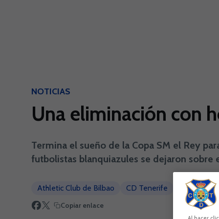
Skip to main content
NOTICIAS
Una eliminación con 
Termina el sueño de la Copa SM el Rey para el
futbolistas blanquiazules se dejaron sobre 
Athletic Club de Bilbao
CD Tenerife
Heliodoro 
Copiar enlace
Al hacer cli