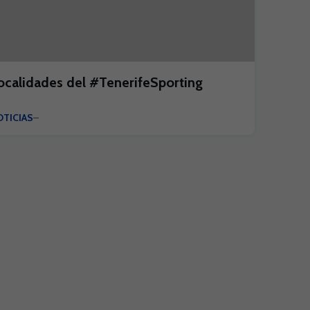
ocalidades del #TenerifeSporting
TICIAS