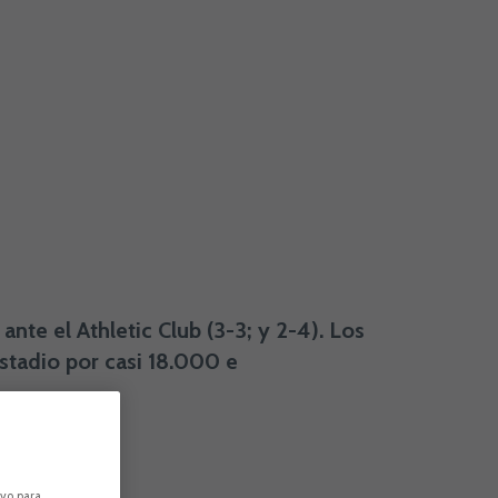
ante el Athletic Club (3-3; y 2-4). Los
Estadio por casi 18.000 e
ivo para