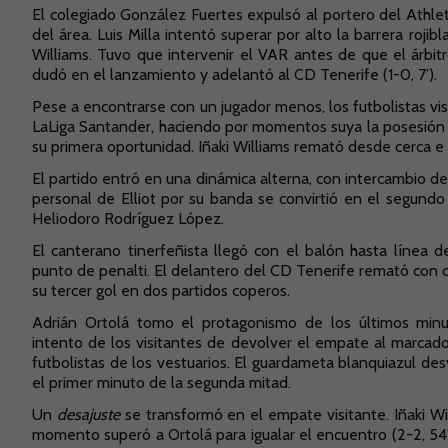
El colegiado González Fuertes expulsó al portero del Athlet
del área. Luis Milla intentó superar por alto la barrera roji
Williams. Tuvo que intervenir el VAR antes de que el árbi
dudó en el lanzamiento y adelantó al CD Tenerife (1-0, 7’).
Pese a encontrarse con un jugador menos, los futbolistas v
LaLiga Santander, haciendo por momentos suya la posesión d
su primera oportunidad. Iñaki Williams remató desde cerca e h
El partido entró en una dinámica alterna, con intercambio d
personal de Elliot por su banda se convirtió en el segundo g
Heliodoro Rodríguez López.
El canterano tinerfeñista llegó con el balón hasta línea d
punto de penalti. El delantero del CD Tenerife remató con co
su tercer gol en dos partidos coperos.
Adrián Ortolá tomo el protagonismo de los últimos minu
intento de los visitantes de devolver el empate al marcador
futbolistas de los vestuarios. El guardameta blanquiazul de
el primer minuto de la segunda mitad.
Un
desajuste
se transformó en el empate visitante. Iñaki Wil
momento superó a Ortolá para igualar el encuentro (2-2, 54’