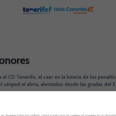
honores
 CD Tenerife, al caer en la lotería de los penaltis 
el césped el alma, alentados desde las gradas del 
Rodríguez López
Rubén Baraja
c en “Aceptar todas las cookies”, usted acepta que las cookies se guarden en su disposit