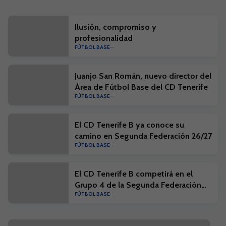
Ilusión, compromiso y
profesionalidad
FÚTBOL BASE
Juanjo San Román, nuevo director del
Área de Fútbol Base del CD Tenerife
FÚTBOL BASE
El CD Tenerife B ya conoce su
camino en Segunda Federación 26/27
FÚTBOL BASE
El CD Tenerife B competirá en el
Grupo 4 de la Segunda Federación
FÚTBOL BASE
26/27