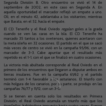
Segunda División B. Otro encuentro se vivió el 14 de
septiembre de 2002, en este caso en Segunda A. En
aquella oportunidad el marcador reflejó un empate a uno.
Oli, en el minuto 42, adelantaba a los visitantes; mientras
que Barata, en el 52, hacía el empate.
El CD Tenerife y el Real Oviedo
regalan
goles a la grada
cuando se ven las caras en la Isla. El CD Tenerife ha
marcado 35 tantos a los ovetenses, quienes acertaron con
la meta isleña en 32 ocasiones. El partido en el que se sacó
más veces de centro se vivió en la campaña 95/96, con un
marcador de 3-3. Cabe apuntar que el resultado más
repetido es el 1-1, con el que se finalizó en cuatro ocasiones.
La victoria más abultada corresponde al Real Oviedo en el
primero de los encuentros que llegaron a disputar ambos en
tierras insulares. Fue en la campaña 61/62 y el partido
terminó con 1-4 favorable a los asturianos. El triunfo con
más holgura de los canarios, por su parte, se produjo en las
campañas 76/77 y 11/12, con un 3-0.
Si se tienen en cuenta solo los resultados en Primera
División, el Real Oviedo acumula un triunfo más que los
tinerfeños, habiéndose impuesto hasta cuatro veces. Fueron