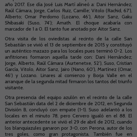
año 2017. Ese día José Luis Martí alineó a: Dani Hernández;
Raúl Cámara, Jorge, Carlos Ruiz, Camille; Vitolo (Rachid, 67’),
Alberto; Omar Perdomo (Lozano, 46’), Aitor Sanz, Gaku
Shibasaki (Suso, 74’); Amath. El choque acabaría con
marcador de 1 a 0. El tanto fue anotado por Aitor Sanz.
Otra visita de los oviedistas al recinto de la calle San
Sebastián se vivió el 13 de septiembre de 2015 y constituyó
un auténtico mazazo para los locales pues terminó 0-2. Los
anfitriones formaron aquella tarde con: Dani Hernández;
Jorge, Alberto, Raúl Cámara (Aurtenetxe, 52'), Suso, Cristian
García, Vitolo, Aitor Sanz, Jairo (Nano, 60'), Martínez (Omar,
46') y Lozano. Linares al comienzo y Borja Valle en el
arranque de la segunda mitad firmaron los tantos del triunfo
visitante.
Otra presencia del equipo azulón en el recinto de la calle
San Sebastián data del 2 de diciembre de 2012, en Segunda
División B, concluyó con empate (1-1). Suso adelantó a los
locales en el minuto 78, pero Cervero igualó en el 88. El
anterior antecedente se vivió el 29 de abril de 2012, cuando
los blanquiazules ganaron por 3-0, con Perona, autor de los
tres goles, como gran protagonista. También fue en