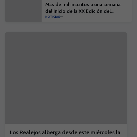
Más de mil inscritos a una semana
del inicio de la XX Edición del
NOTICIAS
Campus Suma y el I Campus Suma
Plus
Los Realejos alberga desde este miércoles la