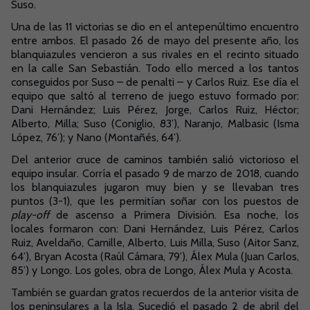
Suso.
Una de las 11 victorias se dio en el antepenúltimo encuentro
entre ambos. El pasado 26 de mayo del presente año, los
blanquiazules vencieron a sus rivales en el recinto situado
en la calle San Sebastián. Todo ello merced a los tantos
conseguidos por Suso – de penalti – y Carlos Ruiz. Ese día el
equipo que saltó al terreno de juego estuvo formado por:
Dani Hernández; Luis Pérez, Jorge, Carlos Ruiz, Héctor;
Alberto, Milla; Suso (Coniglio, 83’), Naranjo, Malbasic (Isma
López, 76’); y Nano (Montañés, 64’).
Del anterior cruce de caminos también salió victorioso el
equipo insular. Corría el pasado 9 de marzo de 2018, cuando
los blanquiazules jugaron muy bien y se llevaban tres
puntos (3-1), que les permitían soñar con los puestos de
play-off
de ascenso a Primera División. Esa noche, los
locales formaron con: Dani Hernández, Luis Pérez, Carlos
Ruiz, Aveldaño, Camille, Alberto, Luis Milla, Suso (Aitor Sanz,
64’), Bryan Acosta (Raúl Cámara, 79’), Álex Mula (Juan Carlos,
85’) y Longo. Los goles, obra de Longo, Álex Mula y Acosta.
También se guardan gratos recuerdos de la anterior visita de
los peninsulares a la Isla. Sucedió el pasado 2 de abril del