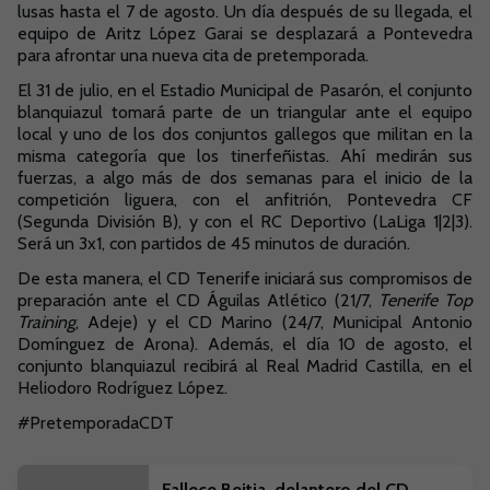
lusas hasta el 7 de agosto. Un día después de su llegada, el
equipo de Aritz López Garai se desplazará a Pontevedra
para afrontar una nueva cita de pretemporada.
El 31 de julio, en el Estadio Municipal de Pasarón, el conjunto
blanquiazul tomará parte de un triangular ante el equipo
local y uno de los dos conjuntos gallegos que militan en la
misma categoría que los tinerfeñistas. Ahí medirán sus
fuerzas, a algo más de dos semanas para el inicio de la
competición liguera, con el anfitrión, Pontevedra CF
(Segunda División B), y con el RC Deportivo (LaLiga 1|2|3).
Será un 3x1, con partidos de 45 minutos de duración.
De esta manera, el CD Tenerife iniciará sus compromisos de
preparación ante el CD Águilas Atlético (21/7,
Tenerife Top
Training
, Adeje) y el CD Marino (24/7, Municipal Antonio
Domínguez de Arona). Además, el día 10 de agosto, el
conjunto blanquiazul recibirá al Real Madrid Castilla, en el
Heliodoro Rodríguez López.
#PretemporadaCDT
Fallece Beitia, delantero del CD