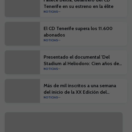
Tenerife en su estreno en la élite
NOTICIAS
El CD Tenerife supera los 11.600
abonados
NOTICIAS
Presentado el documental 'Del
Stadium al Heliodoro: Cien años de
NOTICIAS
historia'
Más de mil inscritos a una semana
del inicio de la XX Edición del
NOTICIAS
Campus Suma y el I Campus Suma
Plus