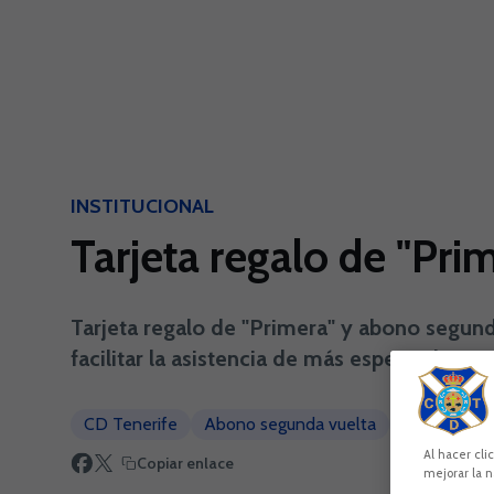
Skip to main content
INSTITUCIONAL
Tarjeta regalo de "Pr
Tarjeta regalo de "Primera" y abono segunda
facilitar la asistencia de más espectadores
CD Tenerife
Abono segunda vuelta
Tarjeta rega
Al hacer cli
Copiar enlace
mejorar la n