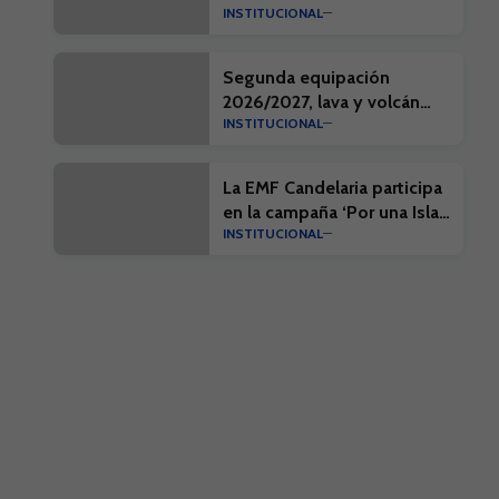
INSTITUCIONAL
colaboración
Segunda equipación
2026/2027, lava y volcán
INSTITUCIONAL
que forja nuestra identidad
La EMF Candelaria participa
en la campaña ‘Por una Isla
INSTITUCIONAL
limpia’ con el desarrollo de
una acción en la playa de
Punta Larga