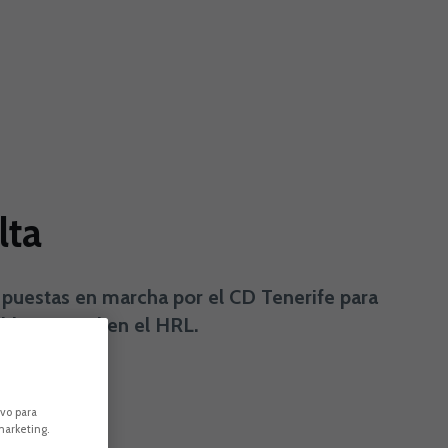
lta
s puestas en marcha por el CD Tenerife para
 blanquiazul en el HRL.
ivo para
marketing.