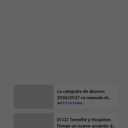
La campaña de abonos
2026/2027 se reanuda el
INSTITUCIONAL
próximo día 10 de agosto
El CD Tenerife y Hospiten
firman un nuevo acuerdo de