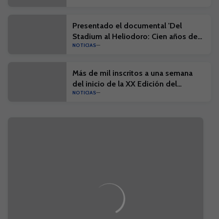
Presentado el documental 'Del
Stadium al Heliodoro: Cien años de
NOTICIAS
historia'
Más de mil inscritos a una semana
del inicio de la XX Edición del
NOTICIAS
Campus Suma y el I Campus Suma
Plus