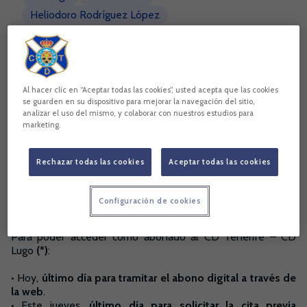
Heliodoro Rodríguez López
Copiar enlace
Al hacer clic en “Aceptar todas las cookies”, usted acepta que las cookies
se guarden en su dispositivo para mejorar la navegación del sitio,
analizar el uso del mismo, y colaborar con nuestros estudios para
marketing.
Rechazar todas las cookies
Aceptar todas las cookies
Configuración de cookies
Para poder acceder como abonado al CD Tenerife – CD
Lugo
(*)
:
• Hoy,
último día para tramitar el abono digital a través de
la web
.
• Este jueves,
último día para solicitar la cita previa