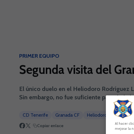
Skip to main content
PRIMER EQUIPO
Segunda visita del Gr
El único duelo en el Heliodoro Rodríguez L
Sin embargo, no fue suficiente para darle la
CD Tenerife
Granada CF
Heliodoro Rodríguez 
Al hacer cli
Copiar enlace
mejorar la n