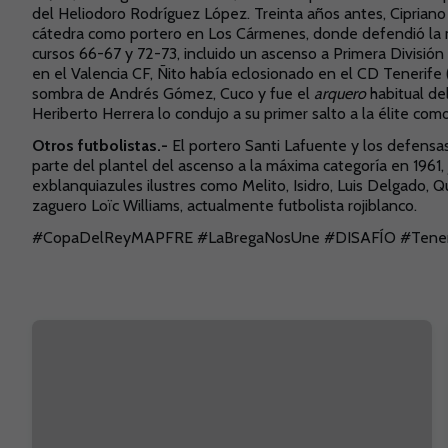
del Heliodoro Rodríguez López. Treinta años antes, Ciprian
cátedra como portero en Los Cármenes, donde defendió la m
cursos 66-67 y 72-73, incluido un ascenso a Primera Divisi
en el Valencia CF, Ñito había eclosionado en el CD Tenerife 
sombra de Andrés Gómez, Cuco y fue el
arquero
habitual de
Heriberto Herrera lo condujo a su primer salto a la élite c
Otros futbolistas.-
El portero Santi Lafuente y los defens
parte del plantel del ascenso a la máxima categoría en 1961
exblanquiazules ilustres como Melito, Isidro, Luis Delgado, Q
zaguero Loïc Williams, actualmente futbolista rojiblanco.
#CopaDelReyMAPFRE #LaBregaNosUne #DISAFÍO #Tener