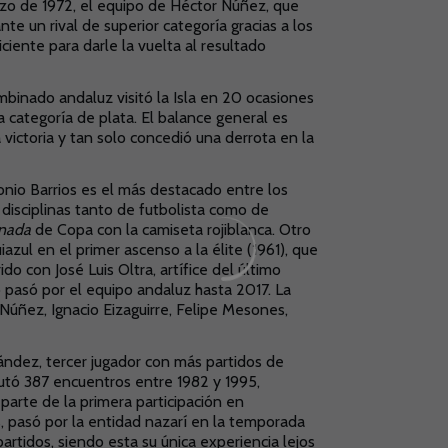
arzo de 1972, el equipo de Héctor Núñez, que
nte un rival de superior categoría gracias a los
ciente para darle la vuelta al resultado
binado andaluz visitó la Isla en 20 ocasiones
a categoría de plata. El balance general es
 victoria y tan solo concedió una derrota en la
nio Barrios es el más destacado entre los
disciplinas tanto de futbolista como de
anada
de Copa con la camiseta rojiblanca. Otro
azul en el primer ascenso a la élite (1961), que
ido con José Luis Oltra, artífice del último
 pasó por el equipo andaluz hasta 2017. La
r Núñez, Ignacio Eizaguirre, Felipe Mesones,
dez, tercer jugador con más partidos de
utó 387 encuentros entre 1982 y 1995,
parte de la primera participación en
, pasó por la entidad nazarí en la temporada
artidos, siendo esta su única experiencia lejos