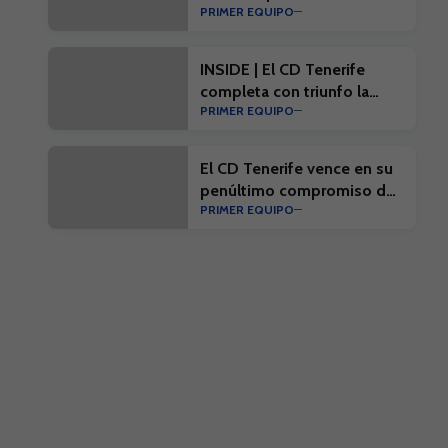
PRIMER EQUIPO
#EibarTenerife
INSIDE | El CD Tenerife
completa con triunfo la
PRIMER EQUIPO
penúltima prueba de
pretemporada
El CD Tenerife vence en su
penúltimo compromiso de
PRIMER EQUIPO
la pretemporada