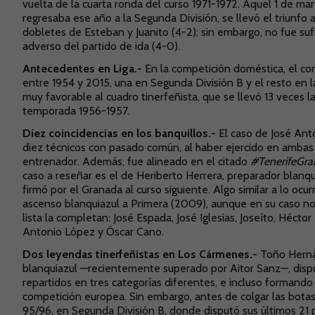
vuelta de la cuarta ronda del curso 1971-1972. Aquel 1 de m
regresaba ese año a la Segunda División, se llevó el triunfo a
dobletes de Esteban y Juanito (4-2); sin embargo, no fue sufi
adverso del partido de ida (4-0).
Antecedentes en Liga.-
En la competición doméstica, el com
entre 1954 y 2015, una en Segunda División B y el resto en l
muy favorable al cuadro tinerfeñista, que se llevó 13 veces la
temporada 1956-1957.
Diez coincidencias en los banquillos.-
El caso de José Anto
diez técnicos con pasado común, al haber ejercido en ambas 
entrenador. Además, fue alineado en el citado
#TenerifeGr
caso a reseñar es el de Heriberto Herrera, preparador blanqui
firmó por el Granada al curso siguiente. Algo similar a lo ocurr
ascenso blanquiazul a Primera (2009), aunque en su caso no
lista la completan: José Espada, José Iglesias, Joseíto, Hécto
Antonio López y Óscar Cano.
Dos leyendas tinerfeñistas en Los Cármenes.-
Toño Hernán
blanquiazul —recientemente superado por Aitor Sanz—, disp
repartidos en tres categorías diferentes, e incluso formando 
competición europea. Sin embargo, antes de colgar las botas
95/96, en Segunda División B, donde disputó sus últimos 21 p