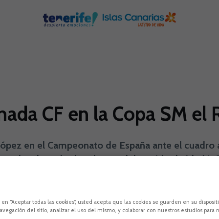
anada CF en la Copa SM el 
ópez en el Campeonato de España ante el cuadro an
 vuelta al resultado adverso del partido de ida (4-0
López
Copa SM El Rey
c en “Aceptar todas las cookies”, usted acepta que las cookies se guarden en su disposit
avegación del sitio, analizar el uso del mismo, y colaborar con nuestros estudios para 