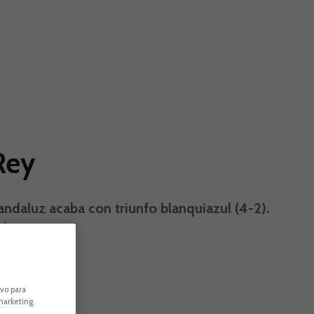
Rey
daluz acaba con triunfo blanquiazul (4-2).
).
ivo para
marketing.