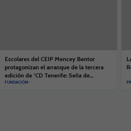
Escolares del CEIP Mencey Bentor
L
protagonizan el arranque de la tercera
R
edición de ‘CD Tenerife: Seña de
FUNDACIÓN
P
Identidad’