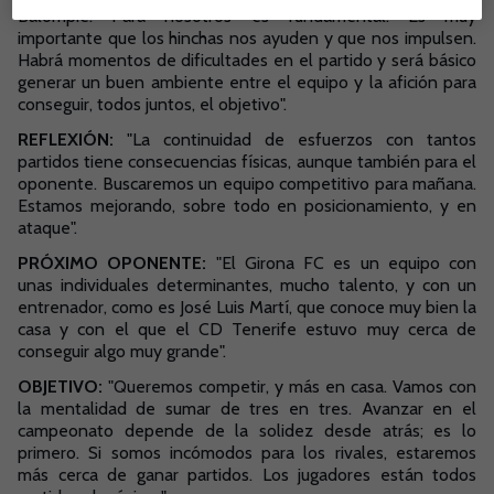
Balompié. Para nosotros es fundamental. Es muy
importante que los hinchas nos ayuden y que nos impulsen.
Habrá momentos de dificultades en el partido y será básico
generar un buen ambiente entre el equipo y la afición para
conseguir, todos juntos, el objetivo".
REFLEXIÓN:
"La continuidad de esfuerzos con tantos
partidos tiene consecuencias físicas, aunque también para el
oponente. Buscaremos un equipo competitivo para mañana.
Estamos mejorando, sobre todo en posicionamiento, y en
ataque".
PRÓXIMO OPONENTE:
"El Girona FC es un equipo con
unas individuales determinantes, mucho talento, y con un
entrenador, como es José Luis Martí, que conoce muy bien la
casa y con el que el CD Tenerife estuvo muy cerca de
conseguir algo muy grande".
OBJETIVO:
"Queremos competir, y más en casa. Vamos con
la mentalidad de sumar de tres en tres. Avanzar en el
campeonato depende de la solidez desde atrás; es lo
primero. Si somos incómodos para los rivales, estaremos
más cerca de ganar partidos. Los jugadores están todos