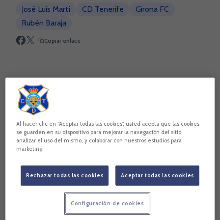
José Luis Martí
CD Tenerife
Girona FC
Rubén Baraja
Copiar enlace
Al hacer clic en “Aceptar todas las cookies”, usted acepta que las cookies
se guarden en su dispositivo para mejorar la navegación del sitio,
analizar el uso del mismo, y colaborar con nuestros estudios para
marketing.
Rechazar todas las cookies
Aceptar todas las cookies
PARTIDO A PARTIDO:
"Ahora mismo no pienso en el derbi,
solo en el Girona. Sé que es un partido especial, pero ya
Configuración de cookies
habrá tiempo de pensar en él. Ahora necesitamos el apoyo
de nuestra afición como se demostró ante el Albacete