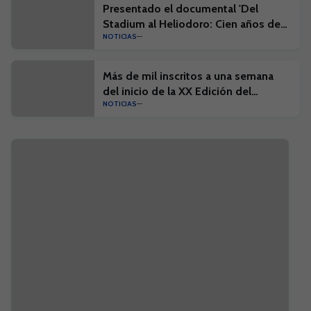
Presentado el documental 'Del
Stadium al Heliodoro: Cien años de
NOTICIAS
historia'
Más de mil inscritos a una semana
del inicio de la XX Edición del
NOTICIAS
Campus Suma y el I Campus Suma
Plus