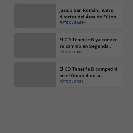
Juanjo San Román, nuevo
director del Área de Fútbol
FÚTBOL BASE
Base del CD Tenerife
El CD Tenerife B ya conoce
su camino en Segunda
FÚTBOL BASE
Federación 26/27
El CD Tenerife B competirá
en el Grupo 4 de la
FÚTBOL BASE
Segunda Federación 26/27