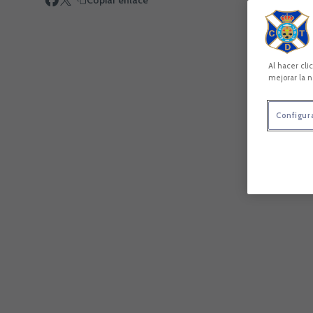
Copiar enlace
Al hacer cli
mejorar la n
Configur