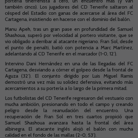
portería tinerfeñista a cero, un encuentro más (y van
también cinco). Los jugadores del CD Tenerife saltaron al
césped del Estadio con ganas de acercarse al área del FC
Cartagena, insistiendo en hacerse con el dominio del balón.
Manu Apeh, tras un gran pase en profundidad de Samuel
Shashoua, superó por velocidad al portero visitante, que se
vio obligado a derribar al atacante nigeriano. Fran Sol, desde
el punto de penalti, batió con potencia a Marc Martínez,
adelantando al CD Tenerife en el marcador (1-0, 12’).
Intervino Dani Hernández en una de las llegadas del FC
Cartagena, desviando a córner el golpeo desde la frontal de
Aguza (32’). El conjunto dirigido por Luis Miguel Ramis
demostró una vez más su solidez defensiva, evitando más
acercamientos a su portería a lo largo de la primera mitad.
Los futbolistas del CD Tenerife regresaron del vestuario con
mucha ambición, presionando en todo el campo y creando
peligro desde la reanudación del encuentro. Una
recuperación de Fran Sol en tres cuartos propició que
Samuel Shashoua avanzara hasta la frontal del área
albinegra. El atacante inglés alojó el balón con mucha
calidad en el fondo de las mallas (2-0, 53’).