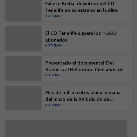
Fallece Beitia, delantero del CD
Tenerife en su estreno en la élite
NOTICIAS
El CD Tenerife supera los 11.600
abonados
NOTICIAS
Presentado el documental 'Del
Stadium al Heliodoro: Cien años de
NOTICIAS
historia'
Más de mil inscritos a una semana
del inicio de la XX Edición del
NOTICIAS
Campus Suma y el I Campus Suma
Plus