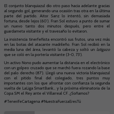
El conjunto blanquiazul dio otro paso hacia adelante gracias
al segundo gol, generando una ocasión tras otra en la última
parte del partido. Aitor Sanz lo intentó, sin demasiada
fortuna, desde lejos (60’). Fran Sol estuvo a punto de sumar
un nuevo tanto dos minutos después, pero entre el
guardameta visitante y el travesaño lo evitaron.
La insistencia tinerfeñista encontró sus frutos, una vez más
en las botas del atacante madrileño. Fran Sol recibió en la
media luna del área, levantó la cabeza y soltó un
latigazo
que se coló en la portería visitante (3-0, 73’).
Un activo Nono pudo aumentar la distancia en el electrónico
con un golpeo cruzado que se marchó fuera rozando la base
del palo derecho (87’). Llegó una nueva victoria blanquiazul
con el pitido final del colegiado, tres puntos muy
importantes con los que afrontar con confianza la segunda
vuelta de LaLiga SmartBank... y la próxima eliminatoria de la
Copa SM el Rey ante el Villarreal CF. ¿Soñamos?
#TenerifeCartagena #NuestraFuerzaEresTú