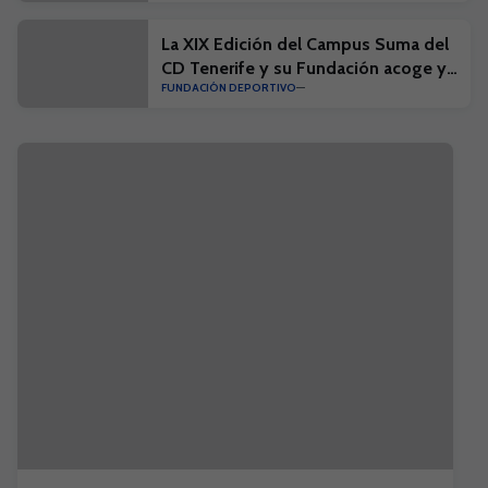
La XIX Edición del Campus Suma del
CD Tenerife y su Fundación acoge ya
FUNDACIÓN DEPORTIVO
a más de 750 participantes