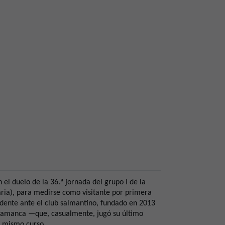
n el duelo de la 36.ª jornada del grupo I de la
aria), para medirse como visitante por primera
edente ante el club salmantino, fundado en 2013
alamanca —que, casualmente, jugó su último
e mismo curso.