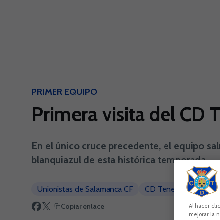
Skip to main content
PRIMER EQUIPO
Primera visita del CD 
En el único cruce precedente, el equipo sal
blanquiazul de esta histórica temporada.
Unionistas de Salamanca CF
CD Tenerife
Prime
Copiar enlace
Al hacer cli
mejorar la n