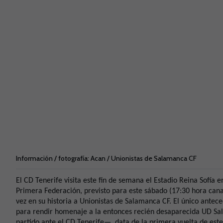
Información / fotografía: Acan / Unionistas de Salamanca CF
El CD Tenerife visita este fin de semana el Estadio Reina Sofía e
Primera Federación, previsto para este sábado (17:30 hora can
vez en su historia a Unionistas de Salamanca CF. El único antec
para rendir homenaje a la entonces recién desaparecida UD S
partido ante el CD Tenerife—, data de la primera vuelta de est