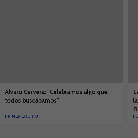
Álvaro Cervera: "Celebramos algo que
L
todos buscábamos"
l
D
PRIMER EQUIPO
F