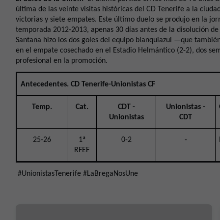
última de las veinte visitas históricas del CD Tenerife a la ciuda
victorias y siete empates. Este último duelo se produjo en la jo
temporada 2012-2013, apenas 30 días antes de la disolución de
Santana hizo los dos goles del equipo blanquiazul —que tambié
en el empate cosechado en el Estadio Helmántico (2-2), dos sema
profesional en la promoción.
Antecedentes. CD Tenerife-Unionistas CF
Temp.
Cat.
CDT -
Unionistas -
Unionistas
CDT
25-26
1ª
0-2
-
RFEF
#UnionistasTenerife #LaBregaNosUne