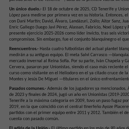
Un único duelo.-
El 18 de octubre de 2025, CD Tenerife y Union
López para medirse por primera vez en su historia. Entonces, el 
con Dani Martín; David, Álvaro, Landázuri, Zoilo; Aitor Sanz, Ju
Enric Gallego (luego Javi Pérez, Alassan, Fabricio, Noel López y 
presente ejercicio 2025-2026 como líder invicto, tras seis victo
compromisos. Sin embargo, fue el conjunto blanquinegro el que se
Reencuentros.-
Hasta cuatro futbolistas del actual plantel blanq
medirán a su antiguo equipo. El meta Salvi Carrasco —blanqui
mercado invernal al Reina Sofía. Por su parte, Iván Chapela y G
Cervera, pasaron por Unionistas, siendo el caso más reciente e
curso como visitante en el Heliodoro en el ya citado cruce de la
Montes y Jesús De Miguel —titulares en el único enfrentamient
Pasados comunes.-
Además de los jugadores ya mencionados, Á
de 2023 y finales de 2024, jugó un año en Unionistas (2019-202
Tenerife a la máxima categoría en 2009, tuvo un paso fugaz p
2019, en la que coincidió con el central tinerfeño Ayoze Placere
partidos con el primer equipo entre 2011 y 2012. También el de
cuenta con pasado común.
El adiós de la Unión.-
El último partido en los más de 90 años d