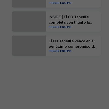
PRIMER EQUIPO
#EibarTenerife
INSIDE | El CD Tenerife
completa con triunfo la
PRIMER EQUIPO
penúltima prueba de
pretemporada
El CD Tenerife vence en su
penúltimo compromiso de
PRIMER EQUIPO
la pretemporada