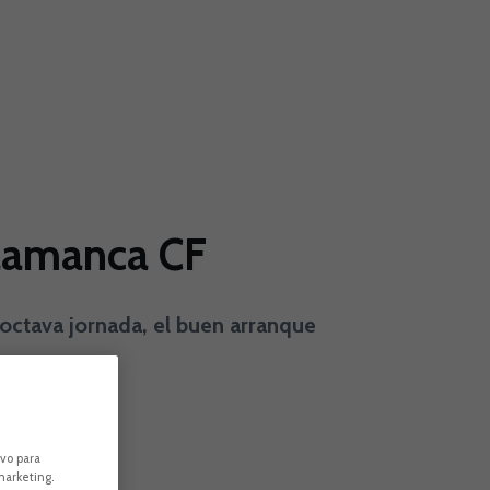
alamanca CF
 octava jornada, el buen arranque
ivo para
marketing.