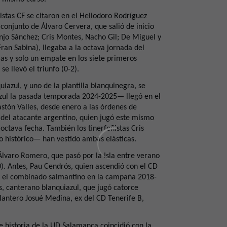
istas CF se citaron en el Heliodoro Rodríguez
conjunto de Álvaro Cervera, que salió de inicio
anjo Sánchez; Cris Montes, Nacho Gil; De Miguel y
Fran Sabina), llegaba a la octava jornada del
rias y solo un empate en los siete primeros
 llevó el triunfo (0-2).
uiazul, y uno de la plantilla blanquinegra, se
azul la pasada temporada 2024-2025— llegó en el
astón Valles, desde enero a las órdenes de
l del atacante argentino, quien jugó este mismo
 octava fecha. También los tinerfeñistas Cris
o histórico— han vestido ambas elásticas.
lvaro Romero, que pasó por la Isla entre verano
0). Antes, Pau Cendrós, quien ascendió con el CD
or el combinado salmantino en la campaña 2018-
s, canterano blanquiazul, que jugó catorce
lantero Josué Medina, ex del CD Tenerife B,
e historia de la UD Salamanca coincidió con la