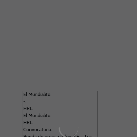
El Mundialito.
-.
HRL.
El Mundialito.
HRL.
Convocatoria.
Rueda de prensa telemática: Luis