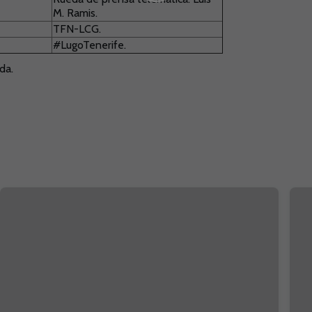
M. Ramis.
TFN-LCG.
#LugoTenerife.
da.