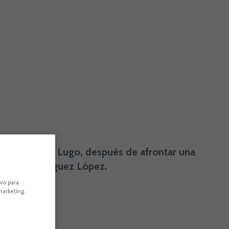
e visita al CD Lugo, después de afrontar una
iodoro Rodríguez López.
ivo para
marketing.