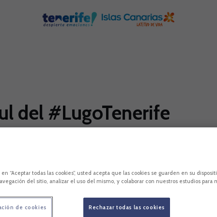
ul del #LugoTenerife
(17:15 hora canaria, 'Movistar LaLiga') la important
á el trabajo matinal entre El Mundialito y el Hel
c en “Aceptar todas las cookies”, usted acepta que las cookies se guarden en su disposit
avegación del sitio, analizar el uso del mismo, y colaborar con nuestros estudios para 
ación de cookies
Rechazar todas las cookies