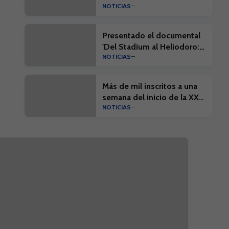
NOTICIAS
Presentado el documental
'Del Stadium al Heliodoro:
NOTICIAS
Cien años de historia'
Más de mil inscritos a una
semana del inicio de la XX
NOTICIAS
Edición del Campus Suma y
el I Campus Suma Plus