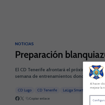
Skip to main content
NOTICIAS
Preparación blanquiaz
El CD Tenerife afrontará el próximo sábado 
semana de entrenamientos donde se alternar
Al hacer cli
mejorar la n
CD Lugo
CD Tenerife
LaLiga SmartBank
Copiar enlace
Configur